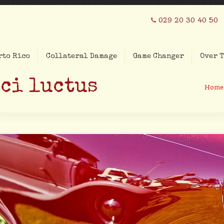
029 20 30 40 50
rto Rico
Collateral Damage
Game Changer
Over T
ci luctus
Home