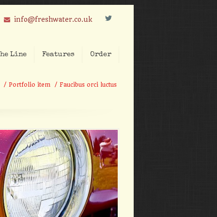
L
info@freshwater.co.uk
he Line
Features
Order
/
Portfolio item
/
Faucibus orci luctus