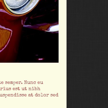
e semper. Nunc eu
rius est ut nibh
uspendisse at dolor sed