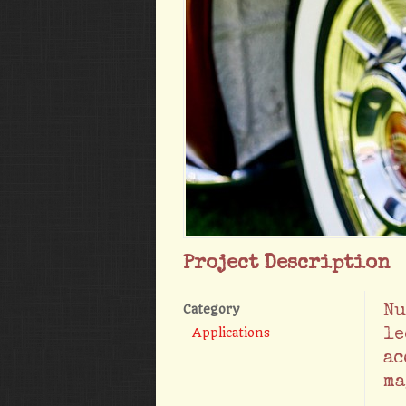
Project Description
Category
Nu
Applications
le
ac
ma