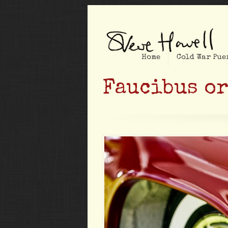
Home
Cold War Pue
Faucibus or